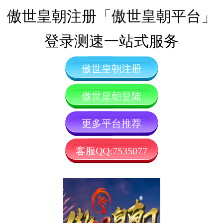
傲世皇朝注册「傲世皇朝平台」
登录测速一站式服务
傲世皇朝注册
傲世皇朝登陆
更多平台推荐
客服QQ:7535077