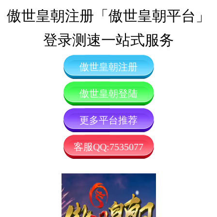
傲世皇朝注册「傲世皇朝平台」
登录测速一站式服务
傲世皇朝注册
傲世皇朝登陆
更多平台推荐
客服QQ:7535077