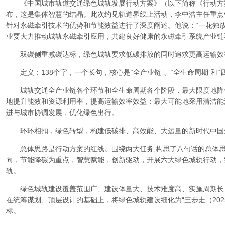
《中国城市轨道交通绿色城轨发展行动方案》（以下简称《行动方案》
布，这是集体智慧的结晶。此次约见轨道界线上活动，李中浩主任重点
针对永磁牵引技术的优势和节能效益进行了深度阐述。他说：“一花独放
业要大力推动城轨永磁牵引应用，共建良好健康的永磁牵引系统产业链
双碳侧重减碳达标，绿色城轨要求低碳排放的同时追求更高运输效
定义：138个字，一个长句，核心是“全产业链”、“全生命周期”和“
城轨交通全产业链各个环节和全生命周期各个阶段，最大限度地降
地提升能效和资源利用率，提高运输效率效益；最大可能地采用清洁能
进与城市协调发展，优化绿色出行。
环环相扣，绿色转型，构建低碳排、高效能、大运量的新时代中国
总体思路是行动方案的红线。围绕两大任务,构思了八句话的总体思
向，节能降碳为重点，智慧赋能，创新驱动，开展六大绿色城轨行动，
轨。
绿色城轨建设覆盖范围广、建设体量大、技术难度高、实施周期长
在统筹谋划、顶层设计的基础上，将绿色城轨建设细化为“三步走（2025 年
标。