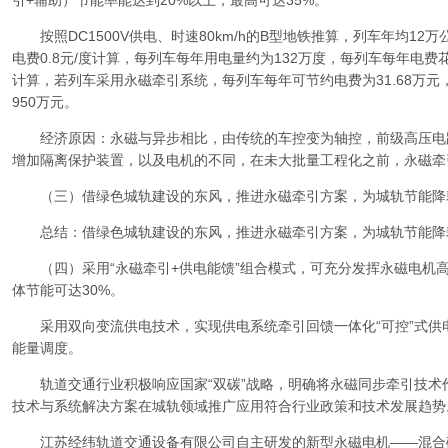
引+辅助）节能率能达到20%以上，最高可达35%。
按照DC1500V供电、时速80km/h的B型地铁推算，列车年均12万
电费0.8元/度计算，每列车每年用电量约为132万度，每列车每年电费花费
计算，若列车采用永磁牵引系统，每列车每年可节约电费为31.68万元
950万元。
经济原因：永磁与异步相比，由传统的车控变为轴控，前级高压电
增加隔离保护装置，以及电机的不同，在未大批量工程化之前，永磁牵
（三）借绿色城轨建设的东风，推进永磁牵引方案，为城轨节能降
总结：借绿色城轨建设的东风，推进永磁牵引方案，为城轨节能降
（四）采用“永磁牵引+供电能馈”组合模式，可充分发挥永磁电机高效
体节能可达30%。
采用双向变流供电技术，实现供电系统牵引回馈一体化“可控”式供
能量调度。
轨道交通行业积极响应国家“双碳”战略，明确将永磁同步牵引技术
技术与系统解决方案在城轨领域推广应用符合行业政策和技术发展趋势
江苏经纬轨道交通设备有限公司自主研发的新型永磁电机——混合磁