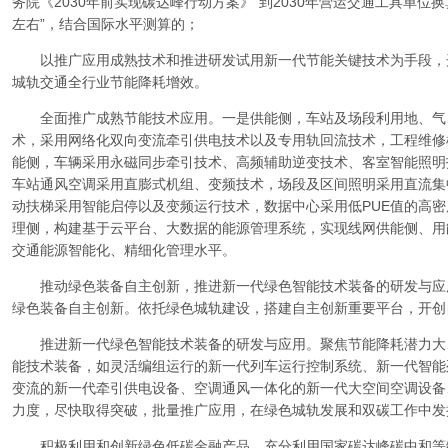
务院《2030年前实现碳达峰行动方案》“到2030年营运交通工具单位换
左右”，结合国际水平测算的；
以推广应用成熟技术和推进研发试用新一代节能关键技术为手段，
城轨交通全行业节能降耗增效。
全面推广成熟节能技术应用。一是供能侧，车站及场段利用地、气
术，采用网络化双向变流牵引供电技术以及专用轨回流技术，工程维修
能侧，车辆采用永磁同步牵引技术、高频辅助逆变技术、客室智能照明
车站通风空调采用直膨式机组、变频技术，场段及区间照明采用直流集
动扶梯采用智能启停以及变频运行技术，数据中心采用低PUE值的高密
理侧，构建基于云平台、大数据的能源管理系统，实现线网供能侧、用
交通能源智能化、精细化管理水平。
推动绿色装备自主创新，推进新一代绿色智能技术装备的研发与应
绿色装备自主创新。依托绿色城轨建设，搭建自主创新重要平台，开创
推进新一代绿色智能技术装备的研发与应用。聚焦节能降耗潜力大
能技术装备，如灵活编组运行的新一代列车运行控制系统、新一代智能
变流的新一代牵引供电设备、空调通风一体化的新一代大空间空调设备
力度，尽快取得突破，批量推广应用，在绿色城轨发展和双碳工作中发
积极利用和创新绿色低碳金融产品。充分利用国家碳达峰碳中和等