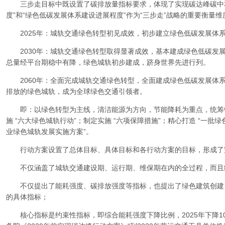
三步走目标中既设置了碳排放量指标要求，体现了实现碳达峰碳中和
度”和“绿色低碳发展体系建设进展程度”作为“三步走”战略的重要衡量
2025年：城轨交通绿色转型初见成效，初步建立绿色低碳发展体
2030年：城轨交通绿色转型取得显著成效，基本建成绿色低碳发
总量经平台期稳中有降，绿色城轨初步建成，跻身世界先进行列。
2060年：全面完成城轨交通绿色转型，全面建成绿色低碳发展体
排放的绿色城轨，成为全球绿色交通引领者。
即：以绿色转型为主线，清洁能源为方向，节能降耗为重点，统筹铺
施 “六大绿色城轨行动”；制定实施 “六项保障措施”；精心打造 “一批
业绿色城轨发展实施方案”。
行动方案设置了总体目标、具体目标和各行动方案的目标，形成了
不仅涵盖了城轨交通建设期、运行期、维保期在内的全过程，而且
不仅提出了能耗强度、碳排放强度等指标，也提出了绿色建筑创建
的具体指标；
核心指标是约束性指标，即综合能耗强度下降比例，2025年下降10%