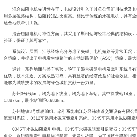
混合磁阻电机先进性在于，电磁设计引入了其母公司汇川技术及其收
用多层磁路结构，磁阻转矩占比更高。相比于传统的永磁电机，具有全
适合地铁牵引工况。
混合磁阻电机可靠性方面，其采用了斯柯达与经纬经典的结构设计
验证，保证了其可靠性。
系统设计层面，江苏经纬充分考虑了失磁、电机短路等异常工况，
合策略，并提出了电机发生短路时的主动短路保护（ASC）策略，最
通过一系列地面与整车实验，验证了混合磁阻电机及牵引系统具有
优势，技术先近、方案成熟可靠，具有显著的经济效益和社会效益。相
能够为城轨技术的发展与绿色城轨贡献一份力量。
苏州3号线km，均为地下线座，均为地下车站。其中换乘站14座，平均
1.887km，最小站间距0.683km。
苏州地铁3号线辆编组。牵引系统由江苏经纬轨道交通设备有限公司
流牵引系统， 0312车采用永磁直驱牵引系统、0345车采用永磁磁阻
0345车永磁磁阻牵引电机、0345车永磁磁阻牵引逆变器；0345车于
至今，永磁磁阻牵引电机运行稳定，未发生故障。为了测试永磁磁阻牵