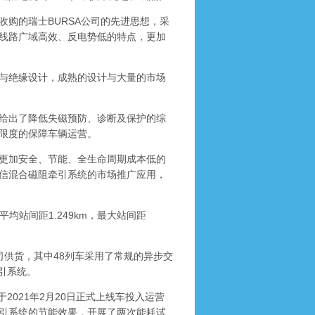
购的瑞士BURSA公司的先进思想，采
线路广域高效、反电势低的特点，更加
与绝缘设计，成熟的设计与大量的市场
给出了降低失磁预防、诊断及保护的综
大限度的保障车辆运营。
更加安全、节能、全生命周期成本低的
信混合磁阻牵引系统的市场推广应用，
站间距1.249km，最大站间距
供货，其中48列车采用了常规的异步交
牵引系统。
2021年2月20日正式上线车投入运营
引系统的节能效果，开展了两次能耗试