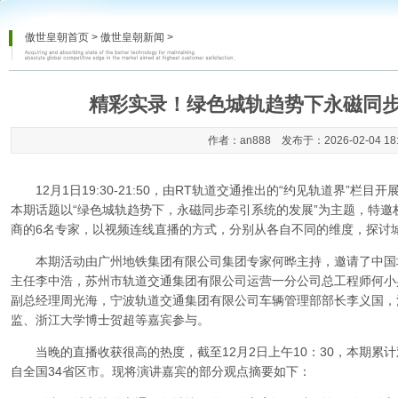
傲世皇朝首页
>
傲世皇朝新闻
>
精彩实录！绿色城轨趋势下永磁同
作者：an888 发布于：2026-02-04 18
12月1日19:30-21:50，由RT轨道交通推出的“约见轨道界”栏
本期话题以“绿色城轨趋势下，永磁同步牵引系统的发展”为主题，特
商的6名专家，以视频连线直播的方式，分别从各自不同的维度，探讨
本期活动由广州地铁集团有限公司集团专家何晔主持，邀请了中国
主任李中浩，苏州市轨道交通集团有限公司运营一分公司总工程师何小
副总经理周光海，宁波轨道交通集团有限公司车辆管理部部长李义国，
监、浙江大学博士贺超等嘉宾参与。
当晚的直播收获很高的热度，截至12月2日上午10：30，本期累计观
自全国34省区市。现将演讲嘉宾的部分观点摘要如下：