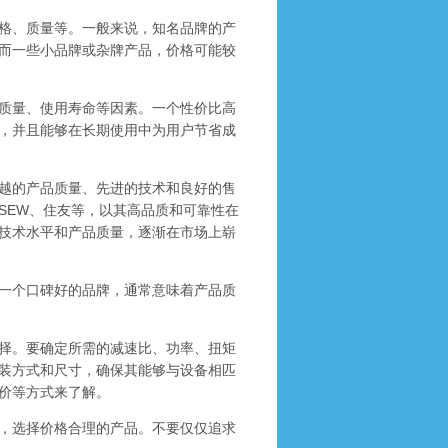
格、质量等。一般来说，知名品牌的产
而一些小品牌或杂牌产品，价格可能较
质量、使用寿命等因素。一个性价比高
，并且能够在长期使用中为用户节省成
越的产品质量、先进的技术和良好的售
SEW、住友等，以其高品质和可靠性在
技术水平和产品质量，逐渐在市场上崭
一个口碑好的品牌，通常意味着产品质
择。要确定所需的减速比、功率、扭矩
装方式和尺寸，确保其能够与设备相匹
价等方式来了解。
，选择价格合理的产品。不要仅仅追求