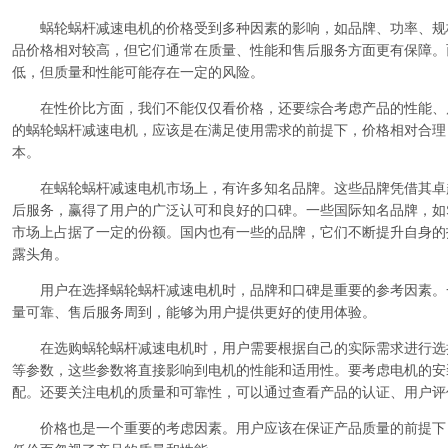
蜗轮蜗杆减速电机的价格受到多种因素的影响，如品牌、功率、规
品价格相对较高，但它们通常在质量、性能和售后服务方面更有保障。
低，但质量和性能可能存在一定的风险。
在性价比方面，我们不能仅仅看价格，还要综合考虑产品的性能、
的蜗轮蜗杆减速电机，应该是在满足使用需求的前提下，价格相对合理
本。
在蜗轮蜗杆减速电机市场上，有许多知名品牌。这些品牌凭借其卓
后服务，赢得了用户的广泛认可和良好的口碑。一些国际知名品牌，如
市场上占据了一定的份额。国内也有一些的品牌，它们不断提升自身的
露头角。
用户在选择蜗轮蜗杆减速电机时，品牌和口碑是重要的参考因素。
量可靠、售后服务周到，能够为用户提供更好的使用体验。
在选购蜗轮蜗杆减速电机时，用户需要根据自己的实际需求进行选
等参数，这些参数将直接影响到电机的性能和适用性。要考虑电机的安
配。还要关注电机的质量和可靠性，可以通过查看产品的认证、用户评
价格也是一个重要的考虑因素。用户应该在保证产品质量的前提下