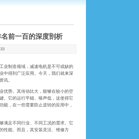
排名前一百的深度剖析
:33
工业制造领域，减速电机是不可或缺的
业中得到广泛应用。今天，我们就来深
资讯。
业优势。其传动比大，能够在较小的空
键。它的运行平稳、噪声低，这使得它
功能，在一些需要防止逆转的应用中，
够满足不同行业、不同工况的需求。它
的性能。而且，其安装灵活、维修方