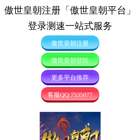
傲世皇朝注册「傲世皇朝平台」
登录测速一站式服务
傲世皇朝注册
傲世皇朝登陆
更多平台推荐
客服QQ:7535077