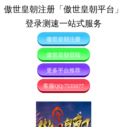
傲世皇朝注册「傲世皇朝平台」
登录测速一站式服务
傲世皇朝注册
傲世皇朝登陆
更多平台推荐
客服QQ:7535077