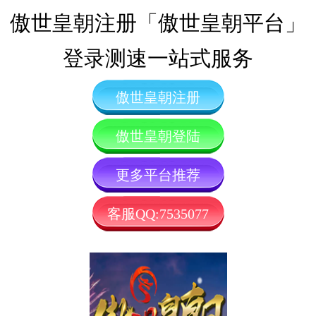
傲世皇朝注册「傲世皇朝平台」
登录测速一站式服务
傲世皇朝注册
傲世皇朝登陆
更多平台推荐
客服QQ:7535077