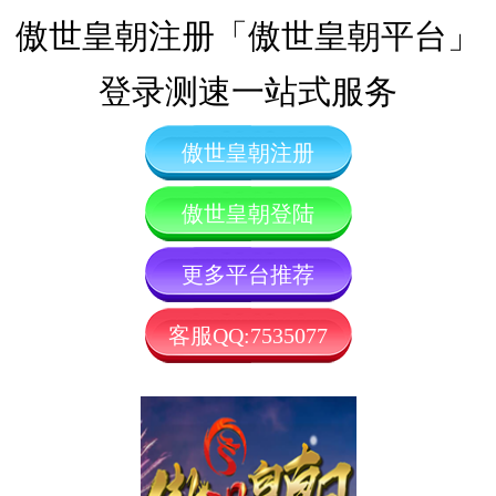
傲世皇朝注册「傲世皇朝平台」
登录测速一站式服务
傲世皇朝注册
傲世皇朝登陆
更多平台推荐
客服QQ:7535077