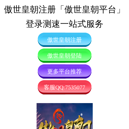
傲世皇朝注册「傲世皇朝平台」
登录测速一站式服务
傲世皇朝注册
傲世皇朝登陆
更多平台推荐
客服QQ:7535077