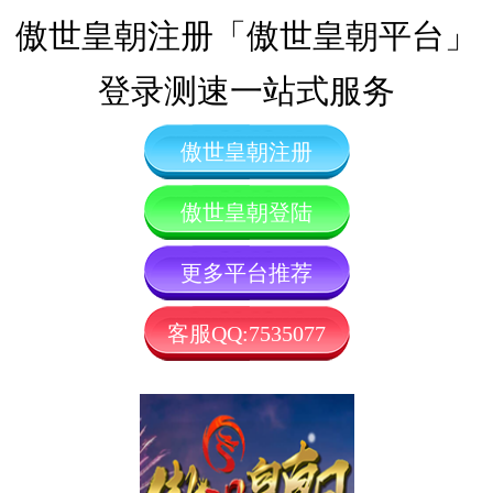
傲世皇朝注册「傲世皇朝平台」
登录测速一站式服务
傲世皇朝注册
傲世皇朝登陆
更多平台推荐
客服QQ:7535077