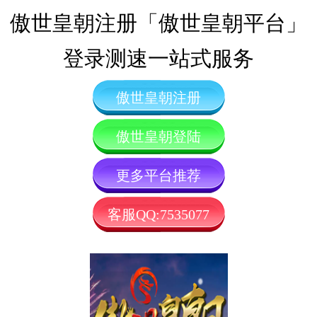
傲世皇朝注册「傲世皇朝平台」
登录测速一站式服务
傲世皇朝注册
傲世皇朝登陆
更多平台推荐
客服QQ:7535077