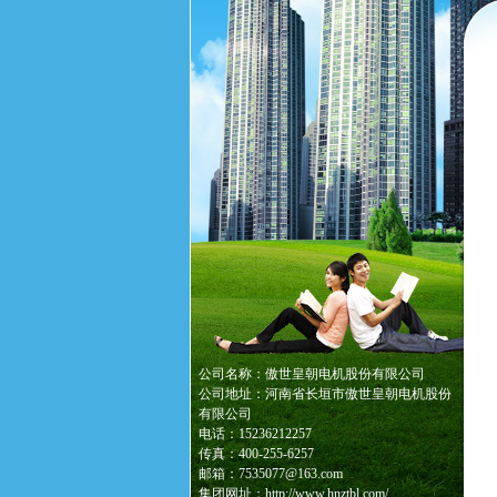
公司名称：傲世皇朝电机股份有限公司
公司地址：河南省长垣市傲世皇朝电机股份
有限公司
电话：15236212257
传真：400-255-6257
邮箱：7535077@163.com
集团网址：http://www.hnztbl.com/