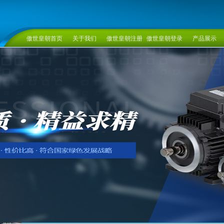
傲世皇朝首页
关于我们
傲世皇朝注册
傲世皇朝登录
产品展示