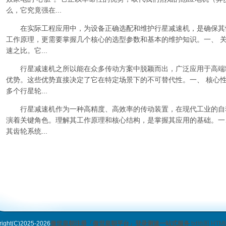
么，它究竟强在...
在实际工程应用中，为设备正确选配和维护行星减速机，是确保其
工作原理，更需要掌握几个核心的选型参数和基本的维护知识。一、 
速之比。它...
行星减速机之所以能在众多传动方案中脱颖而出，广泛应用于高端
优势。这些优势直接决定了它在特定场景下的不可替代性。一、 核心
多个行星轮...
行星减速机作为一种高精度、高效率的传动装置，在现代工业的自
演着关键角色。理解其工作原理和核心结构，是掌握其应用的基础。一
其齿轮系统...
ht(C)2025-2026
傲世皇朝注册「傲世皇朝平台」登录测速一站式服务
txt地图
HTM