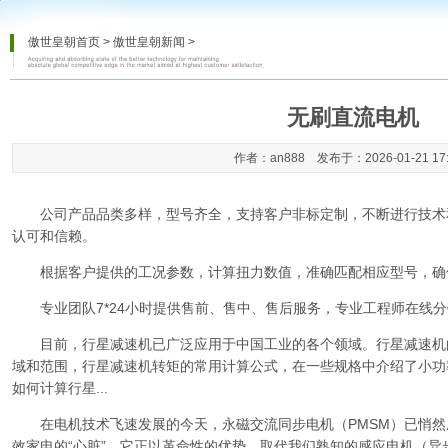
傲世皇朝首页
>
傲世皇朝新闻
>
无刷直流电机
作者：an888 发布于：2026-01-21 17
公司产品品类多样，型号齐全，支持客户非标定制，不断进行技术
认可和信赖。
根据客户提供的工况参数，计算扭力数值，准确匹配相应型号，确
专业团队7*24小时提供售前、售中、售后服务，专业工程师在线分
目前，行星减速机已广泛应用于中国工业的各个领域。行星减速机
域和范围，行星减速机转矩的常用计算公式，在一些规格中介绍了小功
如何计算行星...
在电机技术飞速发展的今天，永磁交流同步电机（PMSM）已悄然
效家电的“心脏”。它正以革命性的优势，取代我们熟知的感应电机（