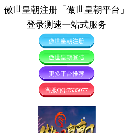
傲世皇朝注册「傲世皇朝平台」
登录测速一站式服务
傲世皇朝注册
傲世皇朝登陆
更多平台推荐
客服QQ:7535077