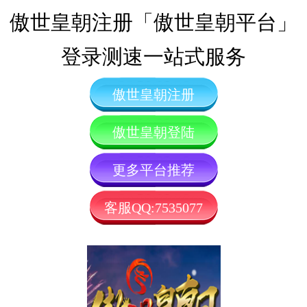
傲世皇朝注册「傲世皇朝平台」
登录测速一站式服务
傲世皇朝注册
傲世皇朝登陆
更多平台推荐
客服QQ:7535077