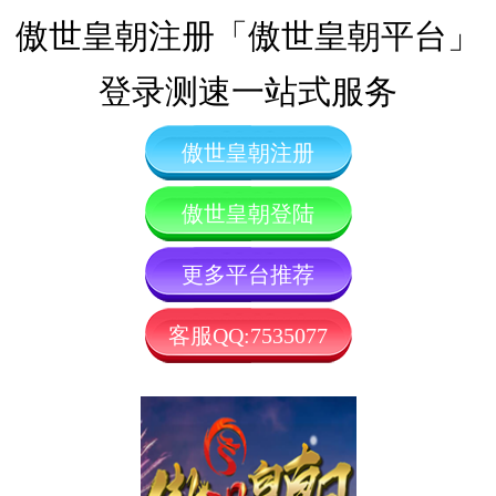
傲世皇朝注册「傲世皇朝平台」
登录测速一站式服务
傲世皇朝注册
傲世皇朝登陆
更多平台推荐
客服QQ:7535077