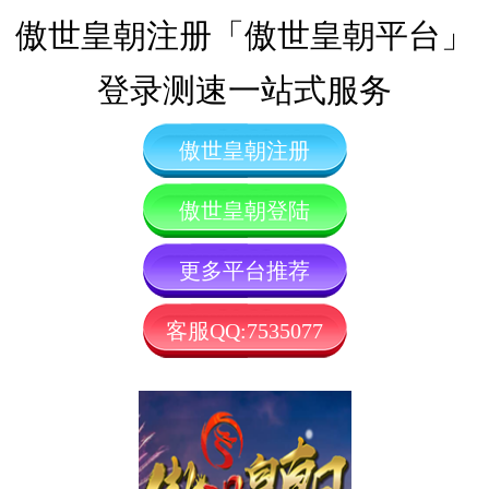
傲世皇朝注册「傲世皇朝平台」
登录测速一站式服务
傲世皇朝注册
傲世皇朝登陆
更多平台推荐
客服QQ:7535077