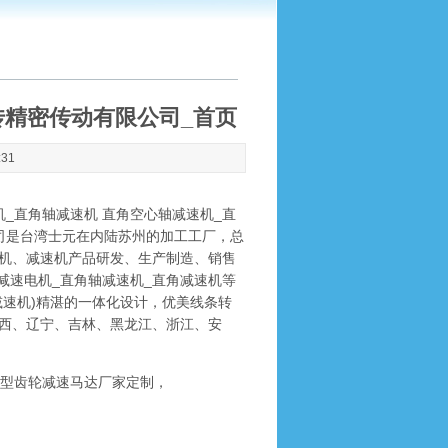
传精密传动有限公司_首页
:31
_直角轴减速机 直角空心轴减速机_直
司是台湾士元在内陆苏州的加工工厂，总
机、减速机产品研发、生产制造、销售
减速电机_直角轴减速机_直角减速机等
减速机)精湛的一体化设计，优美线条转
西、辽宁、吉林、黑龙江、浙江、安
中型齿轮减速马达厂家定制，