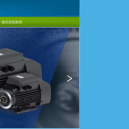
傲世皇朝新闻