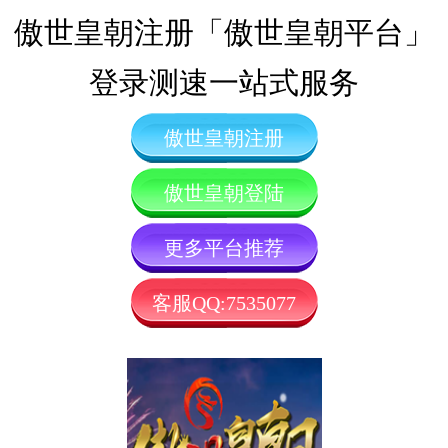
傲世皇朝注册「傲世皇朝平台」
登录测速一站式服务
傲世皇朝注册
傲世皇朝登陆
更多平台推荐
客服QQ:7535077