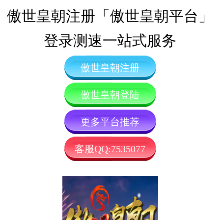
傲世皇朝注册「傲世皇朝平台」
登录测速一站式服务
傲世皇朝注册
傲世皇朝登陆
更多平台推荐
客服QQ:7535077