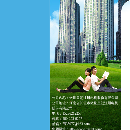
公司名称：傲世皇朝注册电机股份有限公司
公司地址：河南省长垣市傲世皇朝注册电机
股份有限公司
电话：15236212257
传真：400-255-6257
邮箱：7535077@163.com
集团网址：http://www.hnztbl.com/