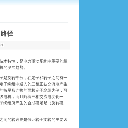
习路径
:30
技术特性，是电力驱动系统中重要的组
机的发展趋势。
子是旋转部分，在定子和转子之间有一
定子绕组中通入的三相正铉交流电产生
的按星形连接的两极定子绕组为例，可
级电机，而且随着三相交流电变化一
子绕组所产生的合成磁场是（旋转磁
之间的转速差是保证转子旋转的主要因