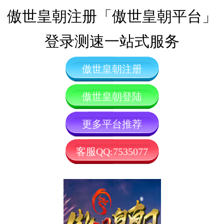
傲世皇朝注册「傲世皇朝平台」
登录测速一站式服务
傲世皇朝注册
傲世皇朝登陆
更多平台推荐
客服QQ:7535077