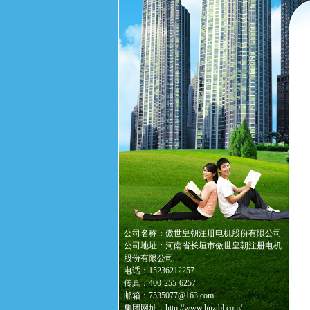
公司名称：傲世皇朝注册电机股份有限公司
公司地址：河南省长垣市傲世皇朝注册电机
股份有限公司
电话：15236212257
传真：400-255-6257
邮箱：7535077@163.com
集团网址：http://www.hnztbl.com/