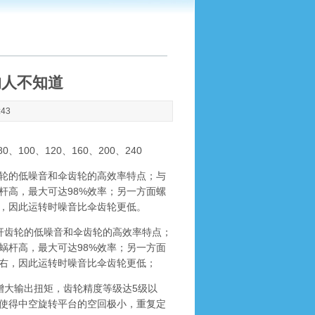
的人不知道
:43
、100、120、160、200、240
轮的低噪音和伞齿轮的高效率特点；与
杆高，最大可达98%效率；另一方面螺
右，因此运转时噪音比伞齿轮更低。
齿轮的低噪音和伞齿轮的高效率特点；
蜗杆高，最大可达98%效率；另一方面
左右，因此运转时噪音比伞齿轮更低；
大输出扭矩，齿轮精度等级达5级以
使得中空旋转平台的空回极小，重复定