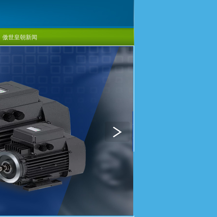
傲世皇朝新闻