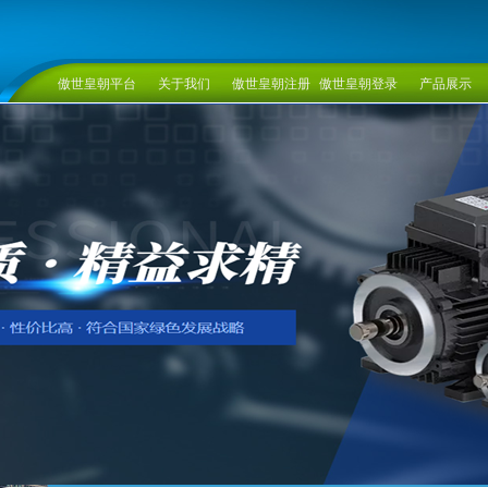
傲世皇朝平台
关于我们
傲世皇朝注册
傲世皇朝登录
产品展示