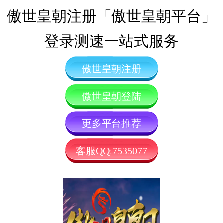
傲世皇朝注册「傲世皇朝平台」
登录测速一站式服务
傲世皇朝注册
傲世皇朝登陆
更多平台推荐
客服QQ:7535077