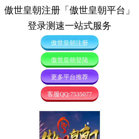
傲世皇朝注册「傲世皇朝平台」
登录测速一站式服务
傲世皇朝注册
傲世皇朝登陆
更多平台推荐
客服QQ:7535077