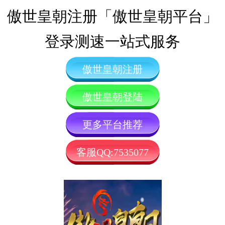
傲世皇朝注册「傲世皇朝平台」
登录测速一站式服务
傲世皇朝注册
傲世皇朝登陆
更多平台推荐
客服QQ:7535077