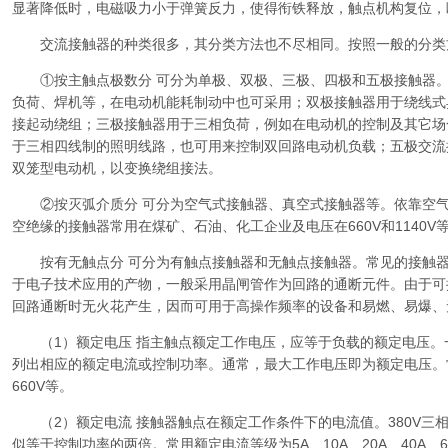
显著降低时，电磁吸力小于弹簧反力，使得衔铁释放，触点机构复位，
交流接触器的种类很多，其分类方法也不尽相同。按照一般的分类
①按主触点极数分 可分为单极、双极、三极、四极和五极接触器。
负荷、焊机等，在电动机能耗制动中也可采用；双极接触器用于绕线式
接起动绕组；三极接触器用于三相负荷，例如在电动机的控制及其它场
于三相四线制的照明线路，也可用来控制双回路电动机负载；五极交流
双笼型电动机，以变换绕组接法。
②按灭弧介质分 可分为空气式接触器、真空式接触器等。依靠空气
空绝缘的接触器常用在煤矿、石油、化工企业及电压在660V和1140V
按有无触点分 可分为有触点接触器和无触点接触器。常见的接触器
于电子技术应用的产物，一般采用晶闸管作为回路的通断元件。由于可
回路通断时无火花产生，因而可用于高操作频率的设备和易燃、易爆、
（1）额定电压 指主触点额定工作电压，应等于负载的额定电压。
列出相应的额定电流或控制功率。通常，最大工作电压即为额定电压。常用
660V等。
（2）额定电流 接触器触点在额定工作条件下的电流值。380V三
似等于控制功率的两倍。常用额定电流等级为5A、10A、20A、40A、60A、