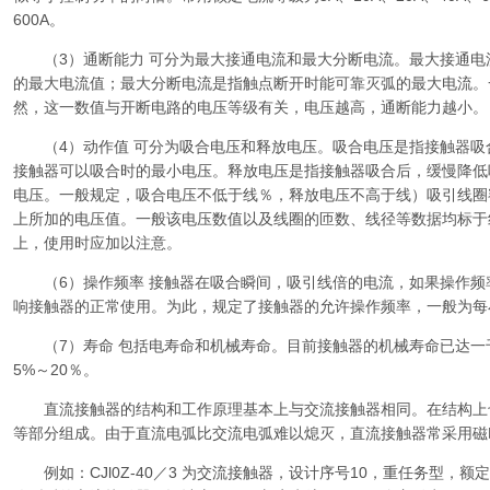
600A。
（3）通断能力 可分为最大接通电流和最大分断电流。最大接通电
的最大电流值；最大分断电流是指触点断开时能可靠灭弧的最大电流。
然，这一数值与开断电路的电压等级有关，电压越高，通断能力越小。
（4）动作值 可分为吸合电压和释放电压。吸合电压是指接触器吸
接触器可以吸合时的最小电压。释放电压是指接触器吸合后，缓慢降低
电压。一般规定，吸合电压不低于线％，释放电压不高于线）吸引线圈
上所加的电压值。一般该电压数值以及线圈的匝数、线径等数据均标于
上，使用时应加以注意。
（6）操作频率 接触器在吸合瞬间，吸引线倍的电流，如果操作频
响接触器的正常使用。为此，规定了接触器的允许操作频率，一般为每
（7）寿命 包括电寿命和机械寿命。目前接触器的机械寿命已达一
5%～20％。
直流接触器的结构和工作原理基本上与交流接触器相同。在结构上
等部分组成。由于直流电弧比交流电弧难以熄灭，直流接触器常采用磁
例如：CJl0Z-40／3 为交流接触器，设计序号10，重任务型，额定电流