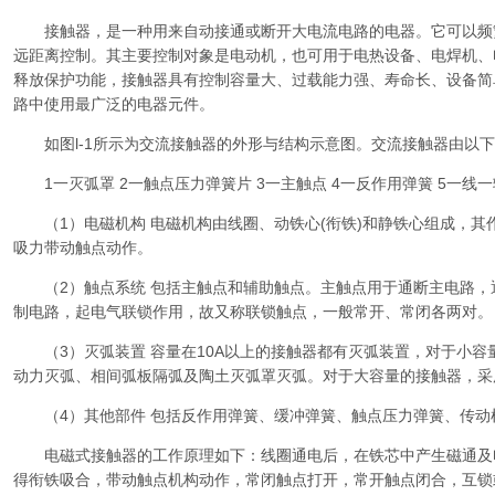
接触器，是一种用来自动接通或断开大电流电路的电器。它可以频
远距离控制。其主要控制对象是电动机，也可用于电热设备、电焊机、
释放保护功能，接触器具有控制容量大、过载能力强、寿命长、设备简
路中使用最广泛的电器元件。
如图l-1所示为交流接触器的外形与结构示意图。交流接触器由以下
1一灭弧罩 2一触点压力弹簧片 3一主触点 4一反作用弹簧 5一线
（1）电磁机构 电磁机构由线圈、动铁心(衔铁)和静铁心组成，其
吸力带动触点动作。
（2）触点系统 包括主触点和辅助触点。主触点用于通断主电路，
制电路，起电气联锁作用，故又称联锁触点，一般常开、常闭各两对。
（3）灭弧装置 容量在10A以上的接触器都有灭弧装置，对于小容
动力灭弧、相间弧板隔弧及陶土灭弧罩灭弧。对于大容量的接触器，采
（4）其他部件 包括反作用弹簧、缓冲弹簧、触点压力弹簧、传动
电磁式接触器的工作原理如下：线圈通电后，在铁芯中产生磁通及
得衔铁吸合，带动触点机构动作，常闭触点打开，常开触点闭合，互锁