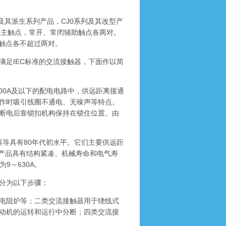
列及其派生系列产品，CJ0系列及其改型产
常开主触点，常开、常闭辅助触点各两对。
助触点各不超过两对。
足IEC标准的交流接触器，下面作以简
600A及以下的配电电路中，供远距离接通
作时吸引线圈不通电、无噪声等特点。
断电后靠锁扣机构保持在锁住位置。由
等具有80年代初水平。它们主要供远距
列产品具有结构紧凑、机械寿命和电气寿
9～630A。
分为以下步骤：
电阻炉等；二类交流接触器用于绕线式
动机的运转和运行中分断；四类交流接