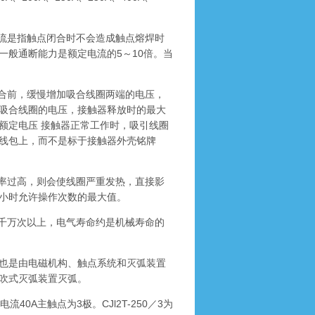
流是指触点闭合时不会造成触点熔焊时
一般通断能力是额定电流的5～10倍。当
合前，缓慢增加吸合线圈两端的电压，
吸合线圈的电压，接触器释放时的最大
额定电压 接触器正常工作时，吸引线圈
线包上，而不是标于接触器外壳铭牌
率过高，则会使线圈严重发热，直接影
小时允许操作次数的最大值。
千万次以上，电气寿命约是机械寿命的
也是由电磁机构、触点系统和灭弧装置
吹式灭弧装置灭弧。
40A主触点为3极。CJl2T-250／3为