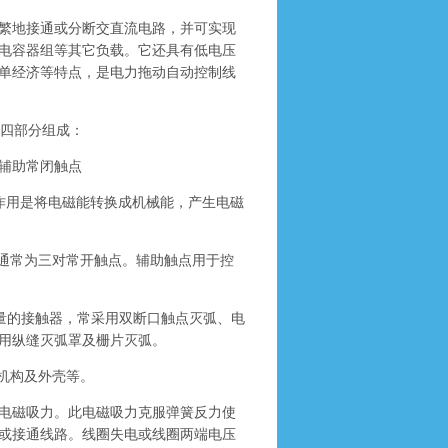
繁地接通或分断交直流电路，并可实现
电容器组等其它负载。它还具有低电压
单经济等特点，是电力拖动自动控制线
四部分组成：
一辅助常闭触点
作用是将电磁能转换成机械能，产生电磁
通常为三对常开触点。辅助触点用于控
量的接触器，常采用双断口触点灭弧、电
用纵缝灭弧罩及栅片灭弧。
机构及外壳等。
电磁吸力。此电磁吸力克服弹簧反力使
或接通线路。线圈失电或线圈两端电压