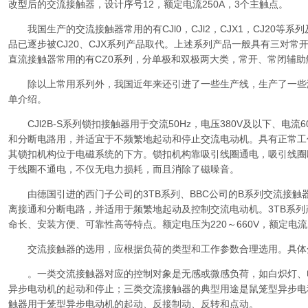
改型后的交流接触器，设计序号12，额定电流250A，3个主触点。
我国生产的交流接触器常用的有CJl0，CJl2，CJX1，CJ20等系
品已逐步被CJ20、CJX系列产品取代。上述系列产品一般具有三对
直流接触器常用的有CZ0系列，分单极和双极两大类，常开、常闭辅
除以上常用系列外，我国近年来还引进了一些生产线，生产了一些满
单介绍。
CJl2B-S系列锁扣接触器用于交流50Hz，电压380V及以下、电流
和分断电路用，并适宜于不频繁地起动和停止交流电动机。具有正常工
其锁扣机构位于电磁系统的下方。锁扣机构靠吸引线圈通电，吸引线圈
于线圈不通电，不仅无电力损耗，而且消除了磁噪音。
由德国引进的西门子公司的3TB系列、BBC公司的B系列交流接触器
离接通和分断电路，并适用于频繁地起动及控制交流电动机。3TB系
命长、安装方便、可靠性高等特点。额定电压为220～660V，额定电流为
交流接触器的选用，应根据负荷的类型和工作参数合理选用。具体
。一类交流接触器对应的控制对象是无感或微感负荷，如白炽灯、
异步电动机的起动和停止；三类交流接触器的典型用途是鼠笼型异步电
触器用于笼型异步电动机的起动、反接制动、反转和点动。