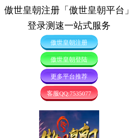
傲世皇朝注册「傲世皇朝平台」
登录测速一站式服务
傲世皇朝注册
傲世皇朝登陆
更多平台推荐
客服QQ:7535077