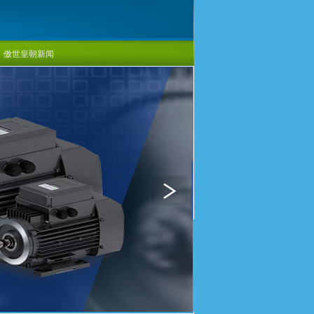
傲世皇朝新闻