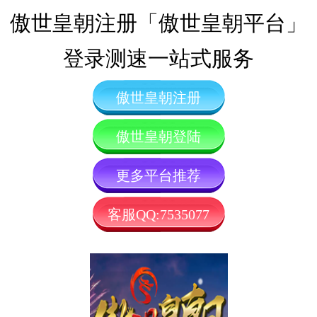
傲世皇朝注册「傲世皇朝平台」
登录测速一站式服务
傲世皇朝注册
傲世皇朝登陆
更多平台推荐
客服QQ:7535077