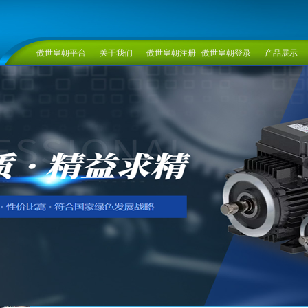
傲世皇朝平台
关于我们
傲世皇朝注册
傲世皇朝登录
产品展示