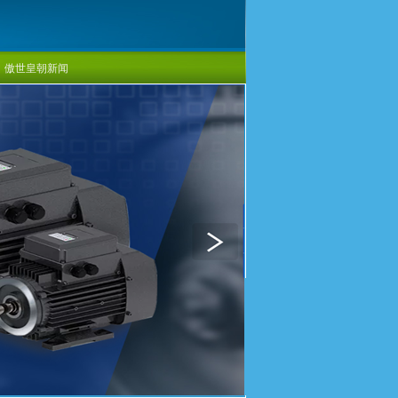
傲世皇朝新闻