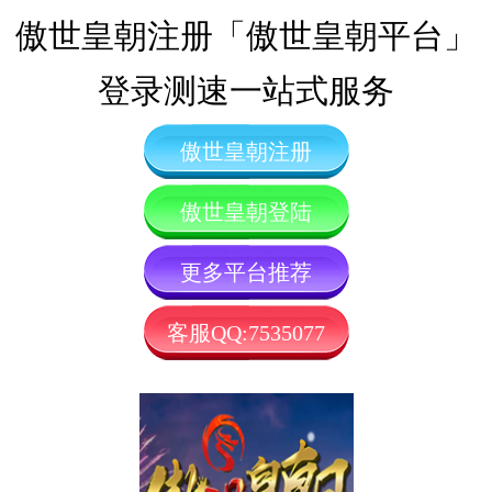
傲世皇朝注册「傲世皇朝平台」
登录测速一站式服务
傲世皇朝注册
傲世皇朝登陆
更多平台推荐
客服QQ:7535077