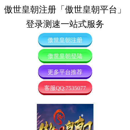
傲世皇朝注册「傲世皇朝平台」
登录测速一站式服务
傲世皇朝注册
傲世皇朝登陆
更多平台推荐
客服QQ:7535077