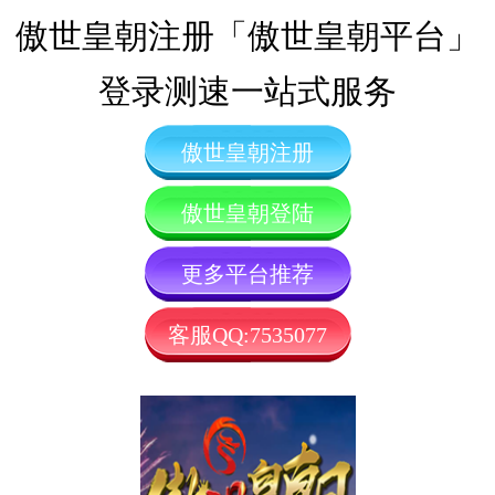
傲世皇朝注册「傲世皇朝平台」
登录测速一站式服务
傲世皇朝注册
傲世皇朝登陆
更多平台推荐
客服QQ:7535077