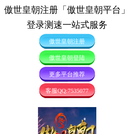
傲世皇朝注册「傲世皇朝平台」
登录测速一站式服务
傲世皇朝注册
傲世皇朝登陆
更多平台推荐
客服QQ:7535077