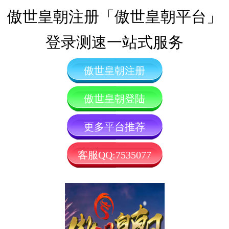
傲世皇朝注册「傲世皇朝平台」
登录测速一站式服务
傲世皇朝注册
傲世皇朝登陆
更多平台推荐
客服QQ:7535077