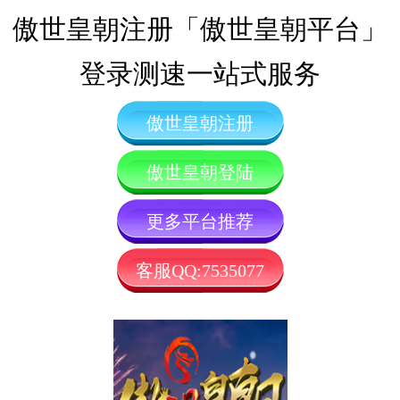
傲世皇朝注册「傲世皇朝平台」
登录测速一站式服务
傲世皇朝注册
傲世皇朝登陆
更多平台推荐
客服QQ:7535077