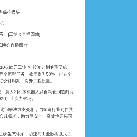
内保护模块
博会
！[工博会直播回放]
博会直播回放]
是其10亿欧元工业 AI 投资计划的重要成
程全流程任务，效率提升50%，已在全
缩短交付周期、提升工程质量。
织，意大利机床机器人及自动化制造商协
026）上实力登场。
n 远程访问解决方案亮相，与铸造行业同仁共
合规需求，助力更安全、高效地开拓国
业边缘生态体系，加速与工业数据及人工