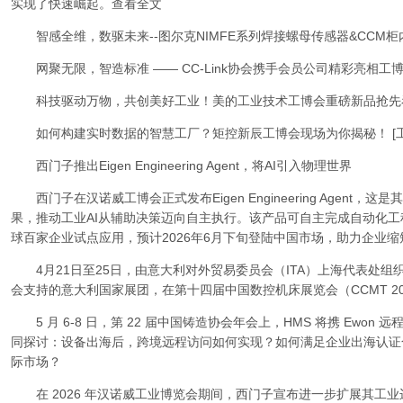
实现了快速崛起。查看全文
智感全维，数驱未来--图尔克NIMFE系列焊接螺母传感器&CCM柜
网聚无限，智造标准 —— CC-Link协会携手会员公司精彩亮相工
科技驱动万物，共创美好工业！美的工业技术工博会重磅新品抢先看
如何构建实时数据的智慧工厂？矩控新辰工博会现场为你揭秘！ [工
西门子推出Eigen Engineering Agent，将AI引入物理世界
西门子在汉诺威工博会正式发布Eigen Engineering Agent，这
果，推动工业AI从辅助决策迈向自主执行。该产品可自主完成自动化工
球百家企业试点应用，预计2026年6月下旬登陆中国市场，助力企业
4月21日至25日，由意大利对外贸易委员会（ITA）上海代表处组
会支持的意大利国家展团，在第十四届中国数控机床展览会（CCMT 2
5 月 6-8 日，第 22 届中国铸造协会年会上，HMS 将携 Ewo
同探讨：设备出海后，跨境远程访问如何实现？如何满足企业出海认证
际市场？
在 2026 年汉诺威工业博览会期间，西门子宣布进一步扩展其工