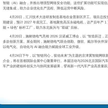
智能（AI）融合，并推出增强型网络安全功能。这些扩展功能可实现信
无缝集成，助力企业优化生产流程、降低运营中断风险。
4月20日，汇川技术大连研发制造基地在金普新区开工。项目总投资 20
期建设，预计 2027 年底完工。基地聚焦高压永磁电机，达产后年产 1 
能 + 绿色” 标杆工厂，助力东北振兴与 “双碳” 目标。
4月20日，施耐德电气亮相 2026 汉诺威工博会，以 “智造跃迁，
多款创新方案。展会期间，施耐德电气联合德勤、微软、戴尔等伙伴深
以电气化、自动化与 AI 融合能力赋能全球工业升级。
4月24日下午，以“智链同心，驭动未来”为主题的京津冀智能网联
介会，将在首都国际会展中心隆重举行。本届活动与2026北京国际汽
车产业的硬核科创实力与协同发展硕果，擘画新一代汽车产业高质量跃