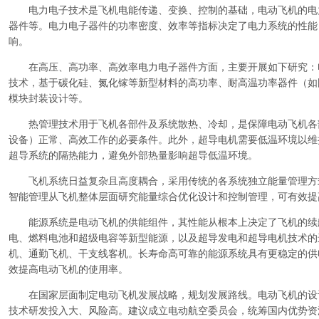
电力电子技术是飞机电能传递、变换、控制的基础，电动飞机的电
器件等。电力电子器件的功率密度、效率等指标决定了电力系统的性能
响。
在高压、高功率、高效率电力电子器件方面，主要开展如下研究：
技术，基于碳化硅、氮化镓等新型材料的高功率、耐高温功率器件（如
模块封装设计等。
热管理技术用于飞机各部件及系统散热、冷却，是保障电动飞机各
设备）正常、高效工作的必要条件。此外，超导电机需要低温环境以维
超导系统的隔热能力，避免外部热量影响超导低温环境。
飞机系统日益复杂且高度耦合，采用传统的各系统独立能量管理方
智能管理从飞机整体层面研究能量综合优化设计和控制管理，可有效提
能源系统是电动飞机的供能组件，其性能从根本上决定了飞机的续
电、燃料电池和超级电容等新型能源，以及超导发电和超导电机技术的
机、通勤飞机、干支线客机。长寿命高可靠的能源系统具有更稳定的供
效提高电动飞机的使用率。
在国家层面制定电动飞机发展战略，规划发展路线。电动飞机的设
技术研发投入大、风险高。建议成立电动航空委员会，统筹国内优势资