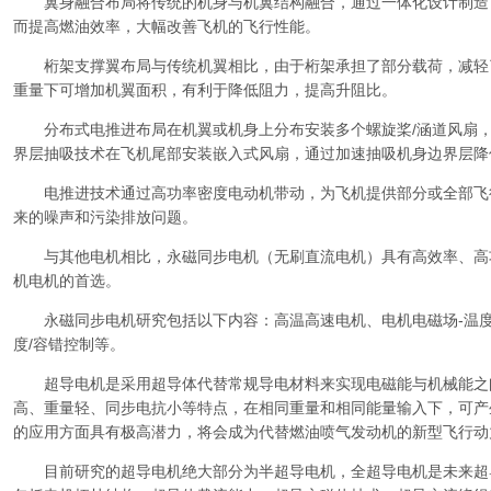
翼身融合布局将传统的机身与机翼结构融合，通过一体化设计制造
而提高燃油效率，大幅改善飞机的飞行性能。
桁架支撑翼布局与传统机翼相比，由于桁架承担了部分载荷，减轻
重量下可增加机翼面积，有利于降低阻力，提高升阻比。
分布式电推进布局在机翼或机身上分布安装多个螺旋桨/涵道风扇，
界层抽吸技术在飞机尾部安装嵌入式风扇，通过加速抽吸机身边界层降
电推进技术通过高功率密度电动机带动，为飞机提供部分或全部飞
来的噪声和污染排放问题。
与其他电机相比，永磁同步电机（无刷直流电机）具有高效率、高
机电机的首选。
永磁同步电机研究包括以下内容：高温高速电机、电机电磁场-温度场
度/容错控制等。
超导电机是采用超导体代替常规导电材料来实现电磁能与机械能之
高、重量轻、同步电抗小等特点，在相同重量和相同能量输入下，可产
的应用方面具有极高潜力，将会成为代替燃油喷气发动机的新型飞行动
目前研究的超导电机绝大部分为半超导电机，全超导电机是未来超