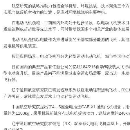
航空研究的战略推动力包括全球机动、环境挑战、技术聚焦三个方
实现向低碳航空动力的过渡，是应对环境挑战的主要举措。
在电动飞机领域，目前国内外均处于起步阶段，以电动飞机技术引
迅速达到或赶超世界先进水平，同时带动我国多个相关产业的整体发展
电动飞机是指以电能作为推进系统的全部或部分能源的飞机，其电
发电机等供电装置。
按照应用场景，电动飞机可分为轻型运动电动飞机、城市空运电动
目前国内的典型产品有亿航公司的亿航184/216自动驾驶载人飞
型电动直升机。目前产品尚不能满足城市空运市场需要，应当进一步发
飞行器。
辽宁通用航空研究院已研发锐翔系列双座电动轻型运动飞机，RX1E与
产许可证，后续重点发展水上电动轻型运动飞机。
中国航空研究院提出了4～5座全电推进CAE-X1 通勤飞机概念，
量约为1100kg，采用机翼前缘分布式电机提供动力，巡航速度约240km
辽宁通用航空研究院在锐翔（RX）双座系列电动飞机基础上，开展了