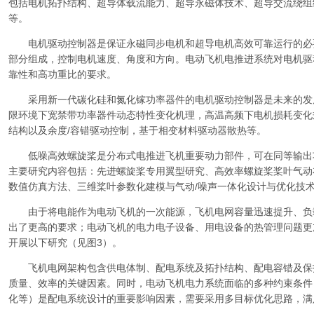
包括电机拓扑结构、超导体载流能力、超导永磁体技术、超导交流绕组绕
等。
电机驱动控制器是保证永磁同步电机和超导电机高效可靠运行的必
部分组成，控制电机速度、角度和方向。电动飞机电推进系统对电机驱
靠性和高功重比的要求。
采用新一代碳化硅和氮化镓功率器件的电机驱动控制器是未来的发
限环境下宽禁带功率器件动态特性变化机理，高温高频下电机损耗变化
结构以及余度/容错驱动控制，基于相变材料驱动器散热等。
低噪高效螺旋桨是分布式电推进飞机重要动力部件，可在同等输出
主要研究内容包括：先进螺旋桨专用翼型研究、高效率螺旋桨桨叶气动
数值仿真方法、三维桨叶参数化建模与气动/噪声一体化设计与优化技
由于将电能作为电动飞机的一次能源，飞机电网容量迅速提升、负
出了更高的要求；电动飞机的电力电子设备、用电设备的热管理问题更
开展以下研究（见图3）。
飞机电网架构包含供电体制、配电系统及拓扑结构、配电容错及保
质量、效率的关键因素。同时，电动飞机电力系统面临的多种约束条件
化等）是配电系统设计的重要影响因素，需要采用多目标优化思路，满