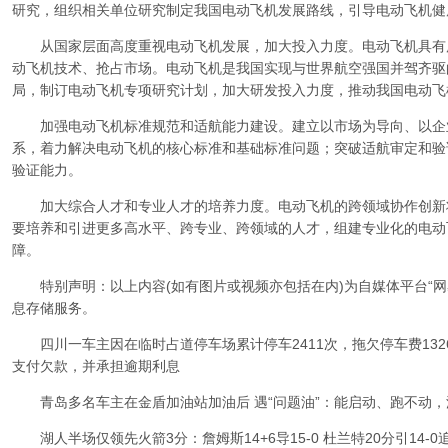
研究，组织相关单位研究制定我国电动飞机发展路线，引导电动飞机健
从国家层面高度重视电动飞机发展，加大投入力度。电动飞机具有
动飞机技术、抢占市场。电动飞机是我国实现与世界航空强国并驾齐驱
局，制订电动飞机专项研究计划，加大研发投入力度，推动我国电动飞
加强电动飞机标准规范和适航能力建设。建立以市场为导向、以企
系，着力解决电动飞机的核心标准和基础标准问题；突破适航审定和验
验证能力。
加大综合人才和专业人才的培养力度。电动飞机的跨领域协作创新
要培养和引进更多高水平、跨专业、跨领域的人才，组建专业化的电动
障。
特别声明：以上内容(如有图片或视频亦包括在内)为自媒体平台“网
息存储服务。
四川一车主因在临时占道停车场累计停车2411次，拖欠停车费132
支付欠款，并承担逾期利息
青岛多名车主在金盾加油站加油后 遇“问题油”：能启动、跑不动，
湖人半场仅领先火箭3分：詹姆斯14+6导15-0 杜兰特20分引14-0