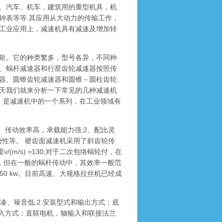
、汽车、机车，建筑用的重型机具，机
钟表等等.其应用从大动力的传输工作，
工业应用上，减速机具有减速及增加转
矩。它的种类繁多，型号各异，不同种
、蜗杆减速器和行星齿轮减速器按照传
器、圆锥齿轮减速器和圆锥－圆柱齿轮
天我们就来分析一下常见的几种减速机
，是减速机中的一个系列，在工业领域有
传动效率高，承载能力强;2、配比灵
趋势性等。 硬齿面减速机采用了斜齿轮传
v/(m/s) =130;对于二次包络蜗轮付，在
5，但在一般的蜗杆传动中，其效率一般范
通常《50 kw。目前高速、大规格拉丝机已经成
、噪音低.2.安装型式和输出方式：底
输入方式：直联电机，轴输入和联接法兰