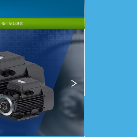
傲世皇朝新闻