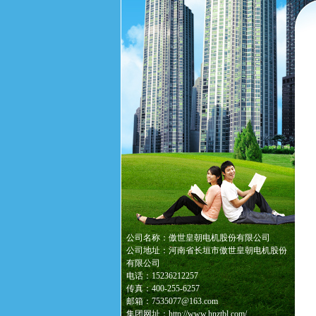
公司名称：傲世皇朝电机股份有限公司
公司地址：河南省长垣市傲世皇朝电机股份
有限公司
电话：15236212257
传真：400-255-6257
邮箱：7535077@163.com
集团网址：http://www.hnztbl.com/