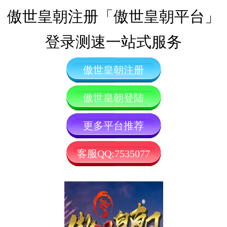
傲世皇朝注册「傲世皇朝平台」
登录测速一站式服务
傲世皇朝注册
傲世皇朝登陆
更多平台推荐
客服QQ:7535077