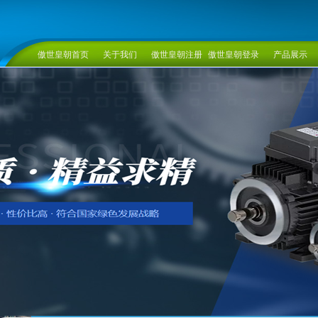
傲世皇朝首页
关于我们
傲世皇朝注册
傲世皇朝登录
产品展示