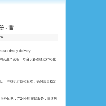
 - 官
:39
sure timely delivery
间及生产设备；每台设备都经过严格生
队，严格执行质检标准，确保质量稳定
务团队，7*24小时在线服务，快速响