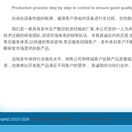
Production process step by step to control to ensure good qualit
自动化设备性能的检测，邀请客户亲临对设备进行全过程、全性能
我们是一家具有多年生产数控机床经验的厂家,本公司坚持一人为本的
技术过硬的研发团队,深谙市场体系的销售队伍。本着真诚合作的态度,
售后服务体系,以快捷的售前咨询,售后服务回报客户，多年来自客户不
断研发市场需求的新产品。
连续多年保持行业领先水平。销售公司和终端客户反映产品质量稳
质，信泰将以开发新产品满足不同客户的需求 。真诚期待与你们合作
ht(C)2025-2026
傲世皇朝注册「傲世皇朝平台」登录测速一站式服务
txt地图
HTM