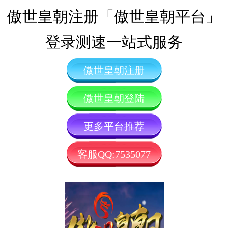
傲世皇朝注册「傲世皇朝平台」
登录测速一站式服务
傲世皇朝注册
傲世皇朝登陆
更多平台推荐
客服QQ:7535077