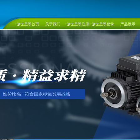
傲世皇朝首页
关于我们
傲世皇朝注册
傲世皇朝登录
产品展示