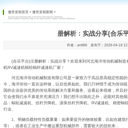
傲世皇朝首页
>
傲世皇朝新闻
>
册解析：实战分享{合乐平
作者：an888 发布于：2026-04-18 12
{合乐平台}注册解析：实战分享
？欢迎来到河北海洋传动机械制造
机RV减速机蜗轮蜗杆减速机厂家！
河北海洋传动机械制造有限公司是一家致力于高品质高稳定性能的传
今，海洋传动一直在这样做，以后也将如此。我们只钟情于成为传动链
国的企业提供优质的传动系统解决方案和服务。这看起来很难，并且好
它会使我们永不衰老并充满活力！我们想不出除此之外，还能对其他领
品：蜗轮减速机、丝杆升降机、滚珠丝杆升降机、RV减速机、精密蜗
行业。
1、明确负载特性负载重量：如果要提升的物体较重，比如在建筑行
等），或者在工业生产中搬运重型机械部件，需要较大的扭矩来...