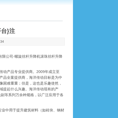
台}注
:34
有限公司-螺旋丝杆升降机滚珠丝杆升降
动产品专业提供商。2009年成立至
产品全案提供商，海洋传动目标是为中
像困难重重；但是，这也是乐趣使然，
域提起什么兴趣。海洋传动现有的产
轮副等系列万余种规格，以广泛应用于各
业中用于提升建筑材料（如砖块、钢材