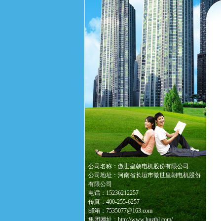
公司名称：傲世皇朝电机股份有限公司
公司地址：河南省长垣市傲世皇朝电机股份
有限公司
电话：15236212257
传真：400-255-6257
邮箱：7535077@163.com
集团网址：http://www.hnztbl.com/