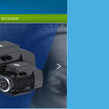
傲世皇朝新闻