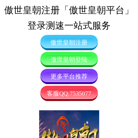
傲世皇朝注册「傲世皇朝平台」
登录测速一站式服务
傲世皇朝注册
傲世皇朝登陆
更多平台推荐
客服QQ:7535077