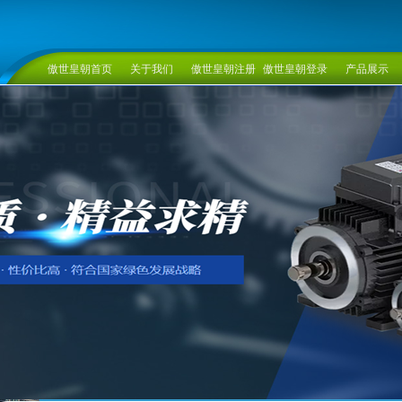
傲世皇朝首页
关于我们
傲世皇朝注册
傲世皇朝登录
产品展示