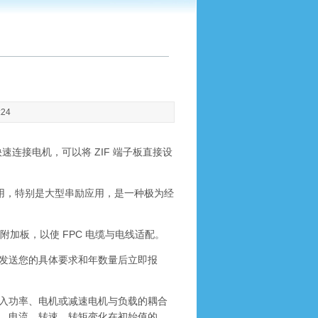
:24
速连接电机，可以将 ZIF 端子板直接设
应用，特别是大型串励应用，是一种极为经
加板，以使 FPC 电缆与电线适配。
发送您的具体要求和年数量后立即报
入功率、电机或减速电机与负载的耦合
，电流、转速、转矩变化在初始值的