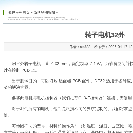
傲世皇朝首页
>
傲世皇朝新闻
>
转子电机32外
作者：an888 发布于：2026-04-17 12
扁平外转子电机，直径 32 mm，额定功率 7.4 W。为节省空间并快
计在控制 PCB 上。
出于测试目的，可以订购 适配器 PCB 配件。DF32 适用于各种
济的解决方案。
要将此电机与电机控制器（我们推荐CL3-E控制器）连接，需使用 附
对于我们所有的电机，他们是根据不同的要求定制的。我们将在您
价。
寿命因不同的型号、材料和操作条件（如温度、湿度、占空比、输
方式等）而变化很大。而我们通常所说的寿命，是指电动机不停机旋转