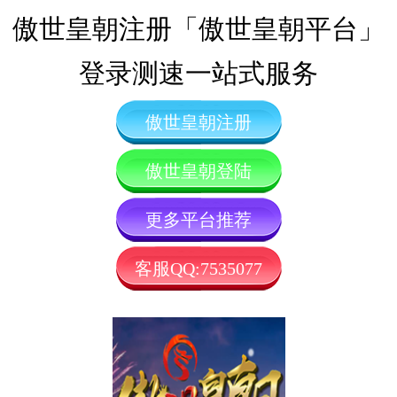
傲世皇朝注册「傲世皇朝平台」
登录测速一站式服务
傲世皇朝注册
傲世皇朝登陆
更多平台推荐
客服QQ:7535077