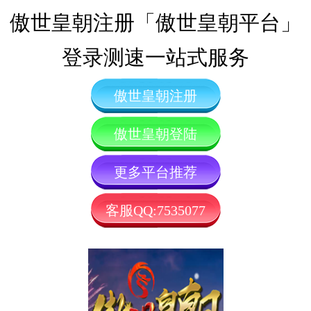
傲世皇朝注册「傲世皇朝平台」
登录测速一站式服务
傲世皇朝注册
傲世皇朝登陆
更多平台推荐
客服QQ:7535077