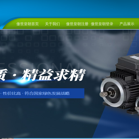
傲世皇朝首页
关于我们
傲世皇朝注册
傲世皇朝登录
产品展示