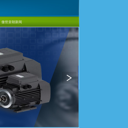
傲世皇朝新闻