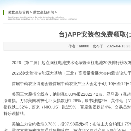
傲世皇朝首页
>
傲世皇朝新闻
>
台}APP安装包免费领取
作者：an888 发布于：2026-04-13 23
2026（第二届）起点圆柱电池技术论坛暨圆柱电池20强排行榜发布
2026沙戈荒清洁能源大基地（三北）高质量发展大会内蒙古论坛于
首届中药农业博览会暨首届中药农业产业大会定于4月10日至12日
美国三大股指全线点，纳指涨0.83%报22822.42点。亚马逊（涨超5
涨道指。万得美国科技七巨头指数涨1.28%，脸书涨超2%，英伟达（N
指数跌1.32%，蔚来（NIO.US）跌近5%，百度集团跌超4%。交
持乐观情绪。
美油主力合约收涨3.78%，报97.98美元/桶；布油主力合约涨1.75
袭，霍尔木兹海峡恢复通航预期落空，海湾地区原油产量下降近40%