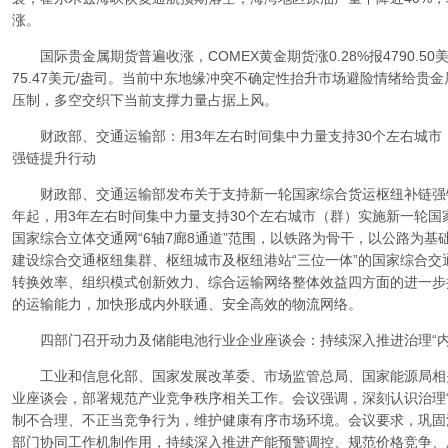
涨。
国际贵金属期货普遍收涨，COMEX黄金期货涨0.28%报4790.50美
75.47美元/盎司。当前中东地缘冲突不确定性抬升市场避险情绪给贵
压制，多空交织下当前支撑力量占据上风。
财政部、交通运输部：用3年左右时间集中力量支持30个左右城市
强链提升行动
财政部、交通运输部发布关于支持新一轮国家综合货运枢纽补链强链
年起，用3年左右时间集中力量支持30个左右城市（群）实施新一轮
国家综合立体交通网“6轴7廊8通道”范围，以铁路为骨干，以公路为
建设综合交通枢纽集群、枢纽城市及枢纽港站“三位一体”的国家综合
转换效率、组织模式创新效力、综合运输网络整体效益四方面的进一步
的运输能力，加快形成内外联通、安全高效的物流网络。
四部门召开动力及储能电池行业企业座谈会：持续深入推进治理“内
工业和信息化部、国家发展改革委、市场监管总局、国家能源局相
业座谈会，部署规范产业竞争秩序相关工作。会议强调，深刻认识治理
制不合理、不正当竞争行为，维护健康有序市场环境。会议要求，巩固
部门协同工作机制作用，持续深入推进产能预警调控、规范价格竞争、