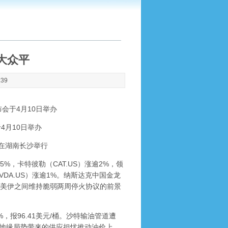
{大众平
:39
会于4月10日举办
4月10日举办
在湖南长沙举行
%，卡特彼勒（CAT.US）涨逾2%，领
VDA.US）涨逾1%。纳斯达克中国金龙
易员对美伊之间维持脆弱两周停火协议的前景
%，报96.41美元/桶。沙特输油管道遭
，地缘局势带来的供应担忧推动油价上