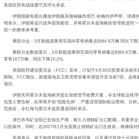
美国在所有战线遵守其停火承诺。
伊朗国家电视台播放伊朗最高领袖穆杰塔巴·哈梅内伊声明，强调伊
明表示，伊朗将追讨战争损害赔偿，并将霍尔木兹海峡的管理推进到“一
统一的整体来考量。
乘联分会：3月新能源乘用车国内零售销量达到84.8万辆 同比下降14
乘联分会数据显示，3月新能源乘用车国内零售销量达到84.8万辆，同
零售167万辆，同比下降15.2%。
美国联邦通信委员会（FCC）宣布，计划于4月30日投票表决相关
限制。FCC预估，新规落地后卫星宽带容量有望提升至当前7倍。这将极
项目。
伊朗关闭霍尔木兹海峡并提出加密货币收费方案，令全球航运秩序面
负责人警告称，此举将开创“危险先例”，严重违背国际航运惯例。分
范效应，令红海与霍尔木兹双通道同时承压。
津巴布韦矿业部已告知生产商，将引入锂精矿出口配额，并要求企
口的条件。同时，在2027年1月全面禁止锂精矿出口生效前，将继续对
高盛表示，鉴于曲线前端的风险溢价回落，以及通过苏伊士运河的