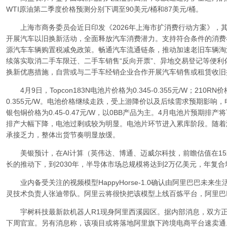
WTI原油第二季度价格预测分别下调至90美元/桶和87美元/桶。
上海市商务委员会近日印发《2026年上海市扩消费行动方案》，
开展汽车以旧换新活动，全面释放汽车消费潜力。支持符合条件的消费
源汽车车辆购置税减免政策。畅通汽车流通链条，推动加速老旧车辆淘
续落实取消二手车限迁、二手车销售“反向开票”、异地交易登记等便
换新优惠措施，自营或与二手车经销企业合作开展汽车销售或租赁收旧
4月9日，Topcon183N电池片价格为0.345-0.355元/W；210RN价格为
0.355元/W。电池价格继续走跌，受上游降价以及后续需求预期影响，
银包铜价格为0.45-0.47元/W，以0BB产品为主。4月电池片预期
排产大幅下降，电池过剩或较为明显。电池片环节进入累库阶段。随着
承接乏力，整体出货节奏明显放缓。
美银预计，在AI计算（英伟达、博通、迈威尔科技，前瞻估值在15x-
长的推动下，到2030年，半导体市场总规模将达到2万亿美元，年复合
业内备受关注的视频模型HappyHorse-1.0确认由阿里巴巴未来
灵技术负责人张迪带队。阿里云将很快把该模型上线百炼平台，阿里巴
宇树科技最新款机器人R1现身阿里西溪园区。据内部消息，双方正
下周官宣。另有消息称，该项目或将落地阿里旗下跨境电商平台速卖通