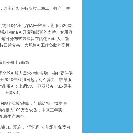
，该车计划在特斯拉上海工厂投产，并
约210亿美元的AI云容量，期限为2032
对Meta AI开发和部署的支持。专用容
部署。这种分布式方法旨在优化Meta人工智
持日益复杂、大规模AI工作负载的高性
品刊例价上调5%
于全球AI算力需求持续激增，核心硬件供
026年5月9日起，对AI算力、容器服
产品服务：上调5%；容器服务TKE-原生
务：上调5%。
I+医疗器械”战略，与瑞迈特、微泰医
划年内接入100万台设备，未来三年实
能互联生态网络。
能力。现在，“记忆库”功能限时免费向