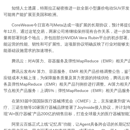
知情人士透露，特斯拉正秘密推进一款全新小型廉价电动SUV开发
可能将产能扩展至美国和欧洲。
CoreWeave今日宣布与Meta达成一项扩展的长期协议，预计将提供
年12月。通过这笔交易，两家公司将继续保持现有合作关系，进一步加强
量将部署到多个地点，并包括部分NVIDIA Vera Rubin平台的初步
能运营的性能、韧性和可扩展性。这项新协议明确反映了行业对能够支
能基础设施需求的加速增长。
腾讯云：对AI算力、容器服务及弹性MapReduce（EMR）相关产
腾讯云发布AI 算力、容器服务、EMR 相关产品价格调整公告，鉴
应链成本大幅上涨，为保障服务质量及算力资源的持续供给，腾讯云将于2
务及弹性MapReduce（EMR）相关产品刊例价进行调整。AI算力相关
节点相关产品服务：上调5%；弹性MapReduce（EMR）相关产品服
在第93届中国国际医疗器械博览会（CMEF）上，京东健康升级“A
疗、三诺生物等10家医疗器械品牌签署了JoyInside接入协议，并计
现“AI+医疗器械”产品200亿的销售目标，打造全球最大的医疗器械智
阿里云百炼正式上线“记忆库”功能，让Agent具备跨会话的长期记忆