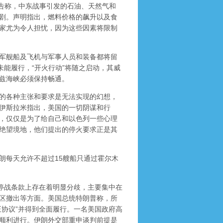
告称，中东战事引发的石油、天然气和
剧。声明指出，燃料价格的飙升以及食
家尤为令人担忧，因为这些因素将限制
军舰船及飞机与军事人员和装备都将留
未能履行，“开火行动”将随之启动，其威
兹海峡必须保持畅通。
的各种主张和要求是无法实现的幻想，
伊斯拉米指出，美国的一切阴谋和行
，仅仅是为了给自己和以色列一些心理
绝望境地，他们提出的停火要求正是其
每天允许不超过15艘船只通过霍尔木
停战条款上存在着明显分歧，主要集中在
区撤出等方面。美国总统特朗普称，所
正协议”并得到全面履行。一名美国政府高
顺利进行。伊朗外交部重申谈判前提是