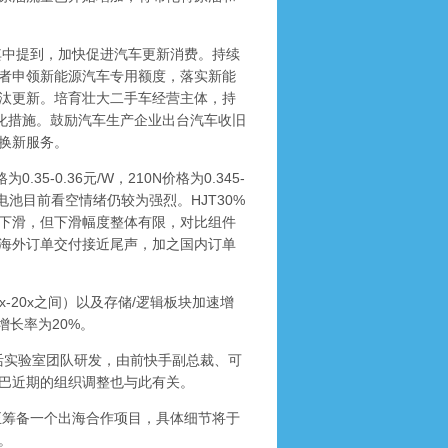
其中提到，加快促进汽车更新消费。持续
者申领新能源汽车专用额度，落实新能
汰更新。培育壮大二手车经营主体，持
利化措施。鼓励汽车生产企业出台汽车收旧
换新服务。
0.35-0.36元/W，210N价格为0.345-
电池目前看空情绪仍较为强烈。HJT30%
排产将下滑，但下滑幅度整体有限，对比组件
海外订单交付接近尾声，加之国内订单
20x之间）以及存储/逻辑板块加速增
增长率为20%。
生活实验室团队研发，由前快手副总裁、可
巴近期的组织调整也与此有关。
筹备一个出海合作项目，具体细节将于
。