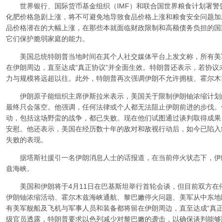
世界银行、国际货币基金组织（IMF）和联合国世界粮食计划署警
化肥价格急剧上涨，将不可避免地导致食品价格上涨和粮食安全问题加
品价格潜在的大幅上涨，在那些本就面临财政限制和高额债务负担的国
它们保护脆弱家庭的能力。
美国总统特朗普当地时间在其个人社交媒体平台上发文称，所有美
在伊朗周边，直至达成“真正协议”并全面生效。特朗普还表示，若协议
力与规模将远超以往。此外，特朗普再次强调伊朗不允许拥核、霍尔木
伊朗原子能组织主席伊斯拉米表示，美国关于限制伊朗铀浓缩计划
最终只会落空。他强调，任何法律或个人都无法阻止伊朗前进的步伐。
动，包括这场野蛮的战争，都已失败。现在他们试图通过谈判取得成果
安慰。他还表示，美国在经历数十年的敌对和敌视行动后，如今已陷入
失败的表现。
据塔斯社援引一名伊朗消息人士的话报道，在当前停火状态下，伊朗
兹海峡。
美国和伊朗将于4月11日在巴基斯坦举行首轮会谈，但目前双方在
伊朗铀浓缩活动、霍尔木兹海峡通航、黎巴嫩停火问题、美军从中东地
有美军舰船及飞机与军事人员和装备都将留在伊朗周边，直至达成“真
级官员透露，特朗普要求以色列减少对黎巴嫩的袭击，以确保谈判能够