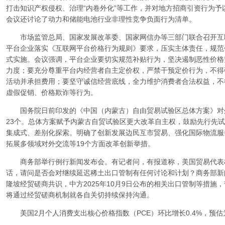
打击知识产权侵权、治理“内卷外化”等工作，并对地方招商引资行为
会议还讨论了动力和储能电池行业非理性竞争负面行为清单。
市场监管总局、国家发展改革委、国家网信办等三部门联合召开互
平台企业落实《互联网平台价格行为规则》要求，压实主体责任，规范
式实施。会议强调，平台企业要切实规范补贴行为，坚决遏制恶性价格
力度；要充分尊重平台内经营者自主定价权，严禁干预定价行为，不得
活动并承担费用；要坚守诚信经营底线，全力维护消费者合法权益，不
虚假促销、价格欺诈等行为。
国务院日前印发的《中国（内蒙古）自由贸易试验区总体方案》对
23个。总体方案赋予内蒙古自贸试验区更大改革自主权，鼓励先行先
集成式、差别化探索。明确了创新发展边民互市贸易、强化国际物流服
拓展多领域对外交流等19个方面改革创新举措。
商务部举行例行新闻发布会。有记者问，有报道称，美国贸易代表
话，请问是否会对继续延迟稀土出口管制有任何讨论和计划？商务部新
隆坡经贸磋商共识，中方2025年10月9日公布的相关出口管制等措施，暂
将通过经贸磋商机制就各自关切持续保持沟通。
美国2月个人消费支出核心价格指数（PCE）环比增长0.4%，预估为0.