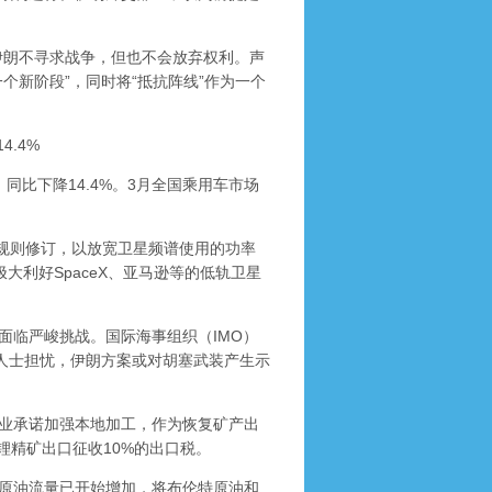
朗不寻求战争，但也不会放弃权利。声
个新阶段”，同时将“抵抗阵线”作为一个
.4%
比下降14.4%。3月全国乘用车市场
规则修订，以放宽卫星频谱使用的功率
大利好SpaceX、亚马逊等的低轨卫星
临严峻挑战。国际海事组织（IMO）
析人士担忧，伊朗方案或对胡塞武装产生示
业承诺加强本地加工，作为恢复矿产出
锂精矿出口征收10%的出口税。
原油流量已开始增加，将布伦特原油和