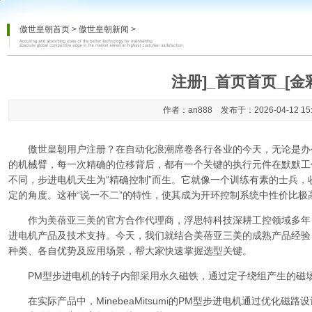
傲世皇朝首页
>
傲世皇朝新闻
>
注册]_首页首页_[金
作者：an888 发布于：2026-04-12 15
傲世皇朝用户注册
？在自动化浪潮席卷各行各业的今天，无论是办
的机械臂，每一次精确的位移背后，都有一个关键的执行元件在默默工
不同，步进电机天生为“精确控制”而生。它就像一个训练有素的士兵
定的角度。这种“说一不二”的特性，使其成为开环控制系统中性价比极
作为美蓓亚三美的官方合作代理商，浮思特科技深耕工控领域多年
进电机产品及技术支持。今天，我们就结合美蓓亚三美的成熟产品经验
种类、各自优势及应用场景，帮大家快速掌握选型关键。
PM型步进电机的转子内部采用永久磁铁，通过定子绕组产生的磁场
在实际产品中，MinebeaMitsumi的PM型步进电机通过优化磁