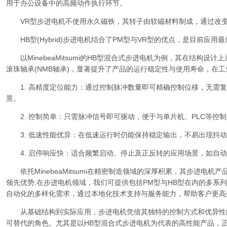
用于办公设备中的高频动作执行环节。
VR型步进电机不使用永久磁铁，其转子由软磁材料制成，通过改变
HB型(Hybrid)步进电机结合了PM型与VR型的优点，是目前应用
以MinebeaMitsumi的HB型混合式步进电机为例，其在结构设
滚珠轴承(NMB轴承)，显著提升了产品的运行稳定性与使用寿命，在
1. 高精度定位能力：通过控制脉冲数量即可精确控制位移，无需复
景。
2. 控制简单：只需脉冲信号即可驱动，便于与单片机、PLC等控
3. 低速性能优异：在低速运行时仍能保持稳定输出，不易出现抖动
4. 启停响应快：适合频繁启动、停止及正反转的应用场景，如自动
依托MinebeaMitsumi在精密制造领域的深厚积累，其步进电机
领先优势;在步进电机领域，我们可提供包括PM型与HB型在内的多系
自动化的多样化需求，通过本地化技术支持与服务能力，帮助客户更高
从基础结构到实际应用，步进电机凭借其独特的控制方式和优异性
可替代的角色。尤其是以HB型混合式步进电机为代表的高性能产品，